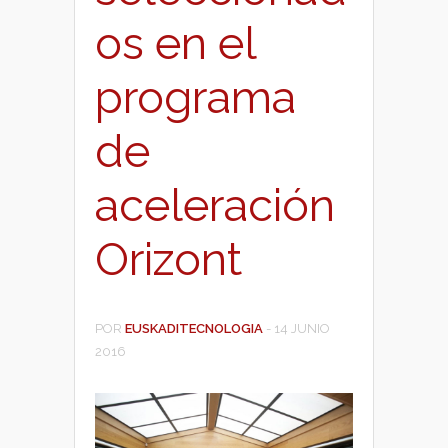
os en el
programa
de
aceleración
Orizont
POR
EUSKADITECNOLOGIA
-
14 JUNIO
2016