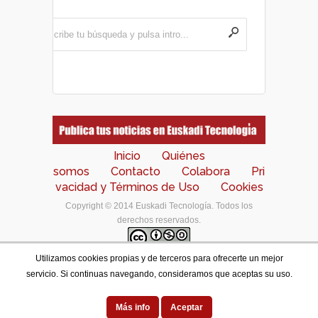
Inicio
Quiénes
somos
Contacto
Colabora
Pri
vacidad y Términos de Uso
Cookies
Copyright © 2014 Euskadi Tecnología. Todos los
derechos reservados.
Utilizamos cookies propias y de terceros para ofrecerte un mejor
Los contenidos de este portal están bajo una
licencia
servicio. Si continuas navegando, consideramos que aceptas su uso.
de Creative Commons Reconocimiento-NoComercial-
CompartirIgual 4.0 Internacional
.
Designed by
Más info
Aceptar