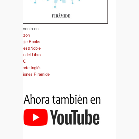
A la venta en:
Amazon
Google Books
Barnes&Noble
Casa del Libro
FNAC
El Corte Inglés
Ediciones Pirámide