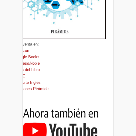
A la venta en:
Amazon
Google Books
Barnes&Noble
Casa del Libro
FNAC
El Corte Inglés
Ediciones Pirámide