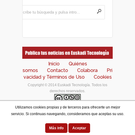
Inicio
Quiénes
somos
Contacto
Colabora
Pri
vacidad y Términos de Uso
Cookies
Copyright © 2014 Euskadi Tecnología. Todos los
derechos reservados.
Utilizamos cookies propias y de terceros para ofrecerte un mejor
Los contenidos de este portal están bajo una
licencia
servicio. Si continuas navegando, consideramos que aceptas su uso.
de Creative Commons Reconocimiento-NoComercial-
CompartirIgual 4.0 Internacional
.
Designed by
Más info
Aceptar