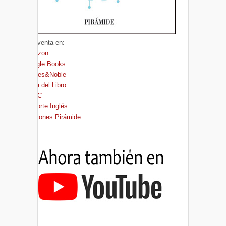
A la venta en:
Amazon
Google Books
Barnes&Noble
Casa del Libro
FNAC
El Corte Inglés
Ediciones Pirámide