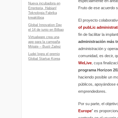
especialmente en áreas
Nueva incubadora en
Fruto de ese acuerdo s
Errenteria, Habian!
Teknologia Fabrika
kreaktiboa
El proyecto colaborativ
Global Innovation Day
of pubLic administrat
el 14 de junio en Bilbao
fin de facilitar la impla
Virtualware crea una
administración más t
app para la campaña
Mójate – Busti Zaitez
administración y opera
Ludei logra el premio
comunidad, es decir, qu
Global Startup Korea
WeLive
, cuya finaliza
programa Horizon 20
haciendo posible un mo
públicos, apoyándose en
emprendedores.
Por su parte, el objetiv
Europe
” es proporcion
centrada en el usuario