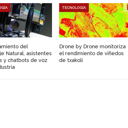
OGÍA
TECNOLOGÍA
amiento del
Drone by Drone monitoriza
e Natural, asistentes
el rendimiento de viñedos
es y chatbots de voz
de txakoli
dustria