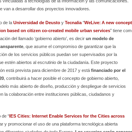
 vinculadas a tecnologías de la Información y las comunicaciones.
e van a desarrollar dos proyectos innovadores.
o de la
Universidad de Deusto
y
Tecnalia
“
WeLive: A new concept
ion based on citizen co-created mobile urban services
” tiene com
ntación del llamado ‘gobierno abierto’, es decir
un modelo de
ransparente
, que asume el compromiso de garantizar que la
ción de los servicios públicos puedan ser supervisados por la
e estén abiertos al escrutinio de la ciudadanía. Este proyecto
ción está prevista para diciembre de 2017 y está
financiado por el
20
, contribuirá a hacer posible el concepto de gobierno abierto,
delo más abierto de diseño, producción y despliegue de servicios
 la colaboración entre instituciones públicas, ciudadanos y
o de “
IES Cities: Internet Enable Services for the Cities across
ar y promocionar el uso de una plataforma tecnológica abierta
 en diferentes ciudades de toda Europa.
Los usuarios serán capace