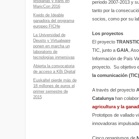
lesbianas y trans en
periodo 2007-2013 y s
MaricCon 2016
tanto por la consecució
Kwido de Ideable
socios, como por su lab
ganadora del programa
europeo FICHe
Los proyectos
La Universidad de
Deusto y Virtualware
El proyecto
TRANSTI
ponen en marcha un
TIC, junto a
GAIA
, Aso
laboratorio de
tecnologías inmersivas
Información de País V
Abierta la convocatoria
proyecto. Su objetivo 
de acceso a KBi Digital
la comunicación (TIC
Euskaltel pierde más de
18 millones de euros el
A través del proyecto
A
primer semestre de
2015
Catalunya
han colabora
agricultura y la gana
Prototipos de vallado v
innovadoras impulsada
Cinco organismos de
N