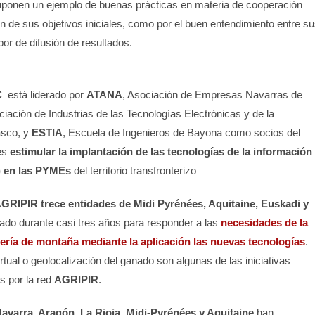
uponen un ejemplo de buenas prácticas en materia de cooperación
n de sus objetivos iniciales, como por el buen entendimiento entre su
or de difusión de resultados.
C
está liderado por
ATANA
, Asociación de Empresas Navarras de
ciación de Industrias de las Tecnologías Electrónicas y de la
asco, y
ESTIA
, Escuela de Ingenieros de Bayona como socios del
es
estimular la implantación de las tecnologías de la información
) en las PYMEs
del territorio transfronterizo
GRIPIR
trece entidades de Midi Pyrénées, Aquitaine, Euskadi y
do durante casi tres años para responder a las
necesidades de la
dería de montaña mediante la aplicación las nuevas tecnologías
.
irtual o geolocalización del ganado son algunas de las iniciativas
s por la red
AGRIPIR
.
avarra, Aragón, La Rioja, Midi-Pyrénées y Aquitaine
han