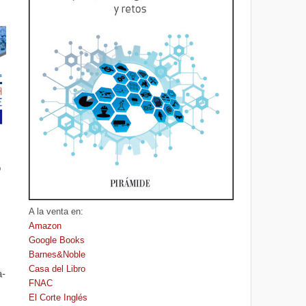
o
A la venta en:
Amazon
Google Books
Barnes&Noble
Casa del Libro
a-
FNAC
El Corte Inglés