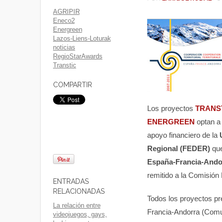
AGRIPIR
Eneco2
Energreen
Lazos-Liens-Loturak
noticias
RegioStarAwards
Transtic
COMPARTIR
Los proyectos
TRANS
ENERGREEN
optan a
apoyo financiero de la
Regional (FEDER)
que
España-Francia-Andor
remitido a la Comisión
ENTRADAS
RELACIONADAS
Todos los proyectos pr
La relación entre
Francia-Andorra (Comun
videojuegos, gays,