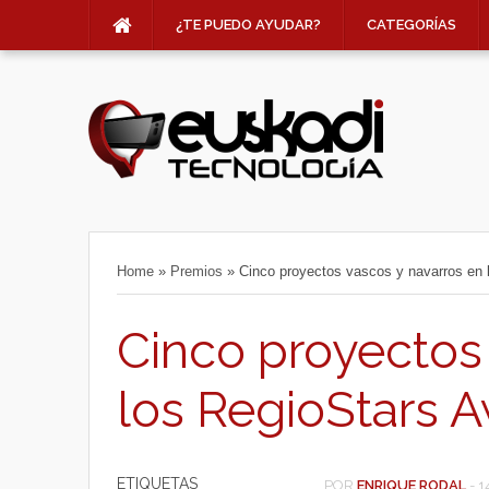
¿TE PUEDO AYUDAR?
CATEGORÍAS
Home
»
Premios
»
Cinco proyectos vascos y navarros en 
Cinco proyectos
los RegioStars 
ETIQUETAS
POR
ENRIQUE RODAL
-
1