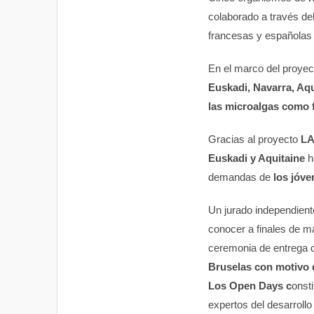
colaborado a través de
francesas y españolas 
En el marco del proye
Euskadi, Navarra, Aqu
las microalgas como f
Gracias al proyecto
LA
Euskadi y Aquitaine
h
demandas de
los jóve
Un jurado independiente
conocer a finales de m
ceremonia de entrega d
Bruselas con motivo 
Los Open Days c
onst
expertos del desarroll