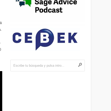
á
.
o
0