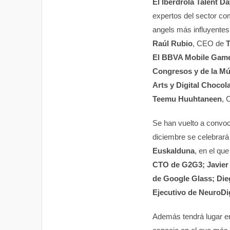
El Iberdrola Talent Da
expertos del sector c
angels más influyente
Raúl Rubio
, CEO de
T
El BBVA Mobile Game 
Congresos y de la M
Arts y Digital Chocol
Teemu Huuhtaneen
, 
Se han vuelto a convoc
diciembre se celebrar
Euskalduna
, en el qu
CTO de G2G3; Javier 
de Google Glass; Dieg
Ejecutivo de NeuroDi
Además tendrá lugar e