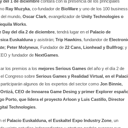
y del 1 de diciembre
contará con la presencia de los principales
omo
Ray Muzyka
, co-fundador de
BioWare
y uno de los 100 business
s del mundo,
Oscar Clark
, evangelizador de
Unity Technologies o
equila Works
.
Day del día 2 de diciembre
, tendrá lugar en el
Palacio de
úsica Euskalduna
y asistirán;
Trip Hawkins
, fundandor de
Electroni
ate; Peter Molyneux
, Fundador de
22 Cans, Lionhead y Bullfrog
; y
CEO y fundador de
NextGames
.
ar los premios a los
mejores Serious Games
del año y el día 2 de
á el Congreso sobre
Serious Games y Realidad Virtual, en el Palac
e participarán algunos de los expertos del sector como
Jon Binnie,
Ortizá, CEO de Innoarea Game Desing y primer Explorer españo
o Porto, que lidera el proyecto Arloon y Luis Castillo, Director
gital Technologies
.
n el
Palacio Euskalduna, el Euskaltel Expo Industry Zone
, un