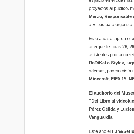
espacio en el que más 
proyectos al público, 
Marzo, Responsable 
a Bilbao para organiza
Este año se triplica el
acerque los días
28, 2
asistentes podrán dele
RaDiKal o Stylex, jug
además, podrán disfru
Minecraft, FIFA 15, 
El
auditorio del Mus
“Del Libro al videoju
Pérez Gélida y Lucien
Vanguardia
.
Este año el
Fun&Seri