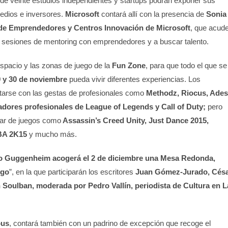
de veinte estudios independientes y startups podrán exponer sus
medios e inversores.
Microsoft
contará allí con la presencia de
Sonia
de Emprendedores y Centros Innovación de Microsoft
, que acud
r sesiones de mentoring con emprendedores y a buscar talento.
 espacio y las zonas de juego de la
Fun Zone
, para que todo el que se
9 y 30 de noviembre
pueda vivir diferentes experiencias. Los
itarse con las gestas de profesionales como
Methodz, Riocus, Ades
adores profesionales de League of Legends y Call of Duty;
pero
tar de juegos como
Assassin’s Creed Unity, Just Dance 2015,
NBA 2K15
y mucho más.
eo Guggenheim acogerá el 2 de diciembre una Mesa Redonda,
ego
”, en la que participarán los escritores
Juan Gómez-Jurado, Cés
 Soulban, moderada por Pedro Vallín, periodista de Cultura en L
ous
, contará también con un padrino de excepción que recoge el