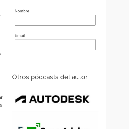
Nombre
e
Email
,
Otros pódcasts del autor
ar
a