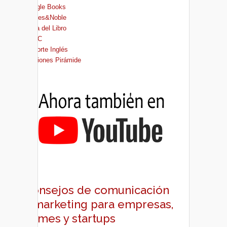
Google Books
Barnes&Noble
Casa del Libro
FNAC
El Corte Inglés
Ediciones Pirámide
Consejos de comunicación
y marketing para empresas,
pymes y startups