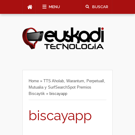
MENU
BUSCAR
Home
»
TTS Aholab, Warantum, Perpetuall,
Mutualia y SurfSearchSpot Premios
Biscaytik
»
biscayapp
biscayapp