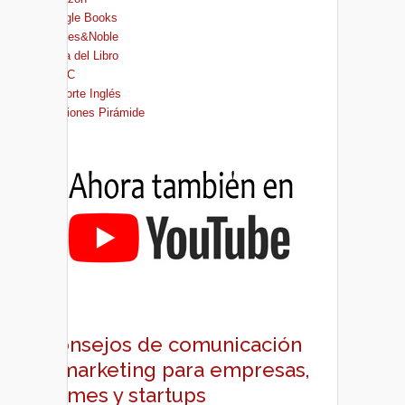
Google Books
Barnes&Noble
Casa del Libro
FNAC
El Corte Inglés
Ediciones Pirámide
Consejos de comunicación
y marketing para empresas,
pymes y startups