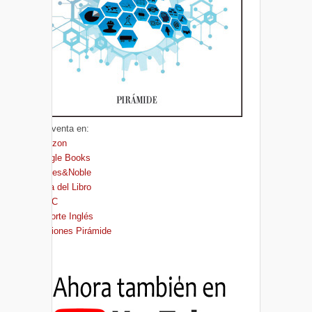
A la venta en:
Amazon
Google Books
Barnes&Noble
Casa del Libro
FNAC
El Corte Inglés
Ediciones Pirámide