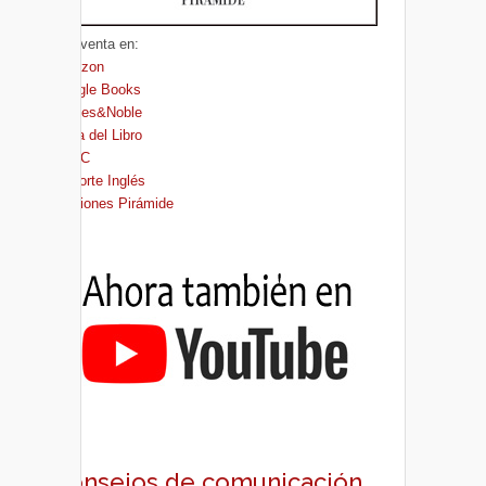
A la venta en:
Amazon
Google Books
Barnes&Noble
Casa del Libro
FNAC
El Corte Inglés
Ediciones Pirámide
Consejos de comunicación