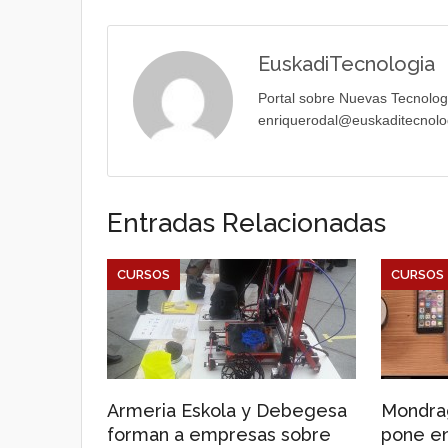
EuskadiTecnologia
Portal sobre Nuevas Tecnolog
enriquerodal@euskaditecnolo
Entradas Relacionadas
CURSOS
CURSOS
Armeria Eskola y Debegesa
Mondrag
forman a empresas sobre
pone en