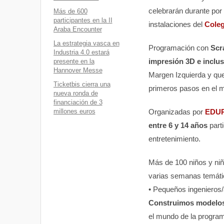
celebrarán durante por
Más de 600
participantes en la II
instalaciones del
Coleg
Araba Encounter
La estrategia vasca en
Programación con
Scr
Industria 4.0 estará
impresión 3D e inclus
presente en la
Hannover Messe
Margen Izquierda y qu
Ticketbis cierra una
primeros pasos en el m
nueva ronda de
financiación de 3
Organizadas por
EDU
millones euros
entre 6 y 14 años
parti
entretenimiento.
Más de 100 niños y niña
varias semanas temáti
• Pequeños ingenieros/a
Construimos modelos
el mundo de la progra