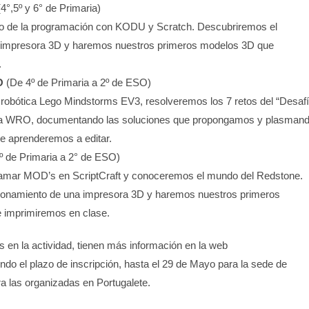
4°,5º y 6° de Primaria)
 de la programación con KODU y Scratch. Descubriremos el
 impresora 3D y haremos nuestros primeros modelos 3D que
.
O
(De 4º de Primaria a 2º de ESO)
 robótica Lego Mindstorms EV3, resolveremos los 7 retos del “Desaf
e la WRO, documentando las soluciones que propongamos y plasman
ue aprenderemos a editar.
º de Primaria a 2° de ESO)
mar MOD’s en ScriptCraft y conoceremos el mundo del Redstone.
ionamiento de una impresora 3D y haremos nuestros primeros
e imprimiremos en clase.
s en la actividad, tienen más información en la web
endo el plazo de inscripción, hasta el 29 de Mayo para la sede de
ra las organizadas en Portugalete.