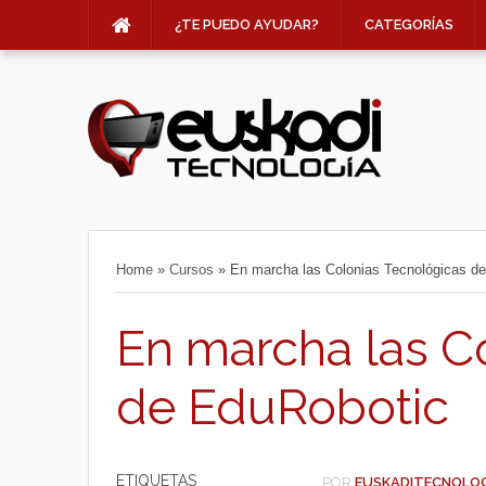
¿TE PUEDO AYUDAR?
CATEGORÍAS
Home
»
Cursos
»
En marcha las Colonias Tecnológicas d
En marcha las C
de EduRobotic
ETIQUETAS
POR
EUSKADITECNOLO