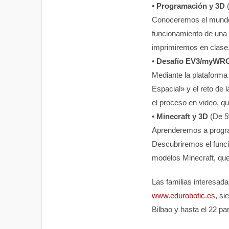
•
Programación y 3D
(
Conoceremos el mundo
funcionamiento de una
imprimiremos en clase
•
Desafío EV3/myWR
Mediante la plataforma
Espacial» y el reto d
el proceso en video, q
•
Minecraft y 3D
(De 5
Aprenderemos a progra
Descubriremos el func
modelos Minecraft, qu
Las familias interesada
www.edurobotic.es
, si
Bilbao y hasta el 22 pa