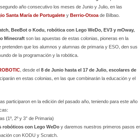
 segundo año consecutivo los meses de Junio y Julio, en las
io Santa María de Portugalete
y
Berrio-Otxoa
de Bilbao.
atch, BeeBot o Kodu, robótica con Lego WeDo, EV3 y mOway,
o Minecraft
son las apuestas de estas colonias, pioneras en la
e pretenden que los alumnos y alumnas de primaria y ESO, den sus
undo de la programación y la robótica.
ROBOTIC
, desde el
8 de Junio hasta el 17 de Julio, escolares de
ciparán en estas colonias, en las que combinarán la educación y el
s participaron en la edición del pasado año, teniendo para este año
cas:
s (1º, 2º y 3° de Primaria)
 robóticos con Lego WeDo
y daremos nuestros primeros pasos e
mación con KODU y Scratch.