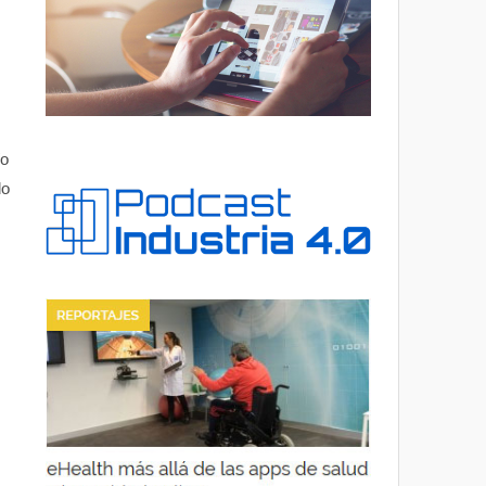
ío
do