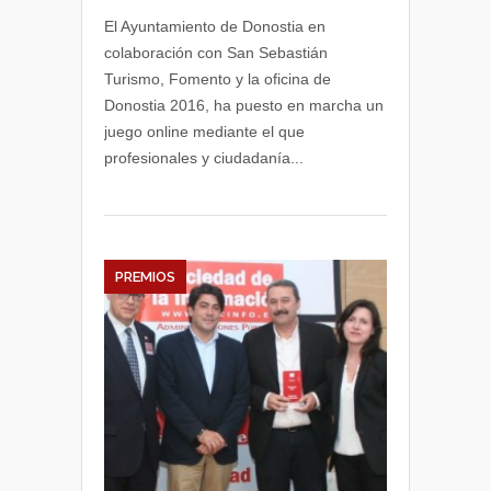
online
El Ayuntamiento de Donostia en
para
colaboración con San Sebastián
convertirnos
Turismo, Fomento y la oficina de
en
Donostia 2016, ha puesto en marcha un
Anfitriones
juego online mediante el que
de
profesionales y ciudadanía...
Donostia
2016
PREMIOS