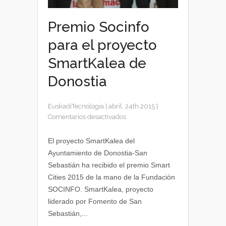
Premio Socinfo
para el proyecto
SmartKalea de
Donostia
EuskadiTecnologia
|
abril, 24th 2015
|
en
Comentarios desactivados
Premio
Socinfo
El proyecto SmartKalea del
para
Ayuntamiento de Donostia-San
el
Sebastián ha recibido el premio Smart
proyecto
Cities 2015 de la mano de la Fundación
SmartKalea
SOCINFO. SmartKalea, proyecto
de
liderado por Fomento de San
Donostia
Sebastián,...