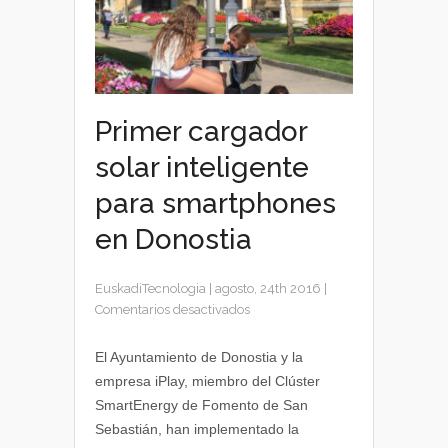
Primer cargador
solar inteligente
para smartphones
en Donostia
EuskadiTecnologia
|
agosto, 24th 2016
|
en
Comentarios desactivados
Primer
cargador
El Ayuntamiento de Donostia y la
solar
empresa iPlay, miembro del Clúster
inteligente
SmartEnergy de Fomento de San
para
Sebastián, han implementado la
smartphones