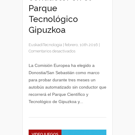
Parque
Tecnológico
Gipuzkoa
EuskadiTecnologia
|
febrero, 10th 2016
|
en
Comentarios desactivados
Pruebas
de
La Comisión Europea ha elegido a
autobús
Donostia/San Sebastián como marco
sin
para probar durante tres meses un
conductor
autobús automatizado sin conductor que
en
recorrerá el Parque Científico y
el
Tecnológico de Gipuzkoa y...
Parque
Tecnológico
Gipuzkoa
VIDEOJUEGOS