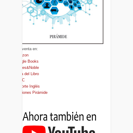
A la venta en:
Amazon
Google Books
Barnes&Noble
Casa del Libro
FNAC
El Corte Inglés
Ediciones Pirámide