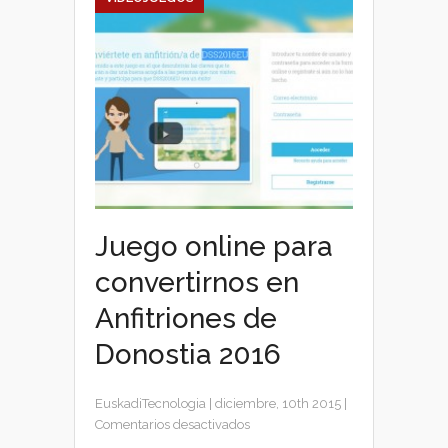
Juego online para
convertirnos en
Anfitriones de
Donostia 2016
EuskadiTecnologia
|
diciembre, 10th 2015
|
en
Comentarios desactivados
Juego