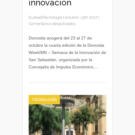
innovación
EuskadiTecnologia
|
octubre, 13th 2017
|
en
Comentarios desactivados
Donostia
WeekINN
Donostia acogerá del 23 al 27 de
programa
octubre la cuarta edición de la Donostia
más
WeekINN – Semana de la Innovación de
de
San Sebastián, organizada por la
78
Concejalía de Impulso Económico,...
actividades
relacionadas
con
la
innovación
TECNOLOGÍA