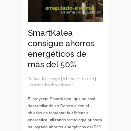
SmartKalea
consigue ahorros
energéticos de
más del 50%
EuskadiTecnologia
|
febrero, 11th 2016
|
en
Comentarios desactivados
SmartKalea
consigue
El proyecto SmartKalea, que se está
ahorros
desarrollando en Donostia con el
energéticos
objetivo de fomentar la eficiencia
de
energética utilizando tecnología puntera,
más
ha logrado ahorros energéticos del 53%
del