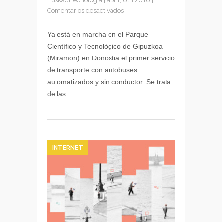
EuskadiTecnologia
|
abril, 6th 2016
|
en
Comentarios desactivados
CityMobil2.
Primeras
Ya está en marcha en el Parque
pruebas
Científico y Tecnológico de Gipuzkoa
del
(Miramón) en Donostia el primer servicio
microbús
de transporte con autobuses
sin
automatizados y sin conductor. Se trata
conductor
de las...
en
Miramón
INTERNET