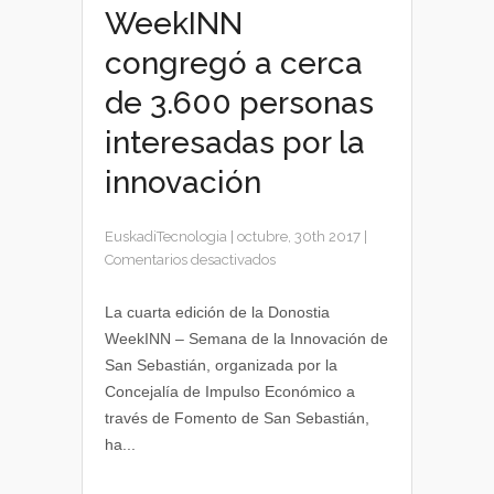
WeekINN
congregó a cerca
de 3.600 personas
interesadas por la
innovación
EuskadiTecnologia
|
octubre, 30th 2017
|
en
Comentarios desactivados
La
Donostia
La cuarta edición de la Donostia
WeekINN
WeekINN – Semana de la Innovación de
congregó
San Sebastián, organizada por la
a
Concejalía de Impulso Económico a
cerca
través de Fomento de San Sebastián,
de
ha...
3.600
personas
interesadas