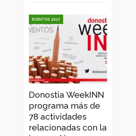
por
la
innovación
EVENTOS 2017
Donostia WeekINN
programa más de
78 actividades
relacionadas con la