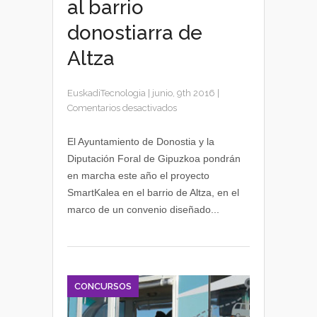
al barrio
donostiarra de
Altza
EuskadiTecnologia
|
junio, 9th 2016
|
en
Comentarios desactivados
El
proyecto
El Ayuntamiento de Donostia y la
Smartkalea
Diputación Foral de Gipuzkoa pondrán
llegará
en marcha este año el proyecto
al
SmartKalea en el barrio de Altza, en el
barrio
marco de un convenio diseñado...
donostiarra
de
Altza
CONCURSOS