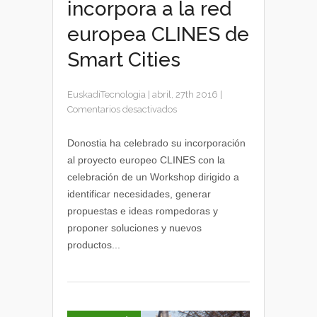
incorpora a la red
europea CLINES de
Smart Cities
EuskadiTecnologia
|
abril, 27th 2016
|
en
Comentarios desactivados
Gipuzkoa
se
Donostia ha celebrado su incorporación
incorpora
al proyecto europeo CLINES con la
a
celebración de un Workshop dirigido a
la
identificar necesidades, generar
red
propuestas e ideas rompedoras y
europea
proponer soluciones y nuevos
CLINES
de
productos...
Smart
Cities