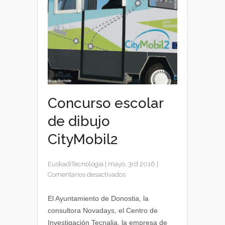
Concurso escolar
de dibujo
CityMobil2
EuskadiTecnologia
|
mayo, 3rd 2016
|
en
Comentarios desactivados
Concurso
escolar
El Ayuntamiento de Donostia, la
de
consultora Novadays, el Centro de
dibujo
Investigación Tecnalia, la empresa de