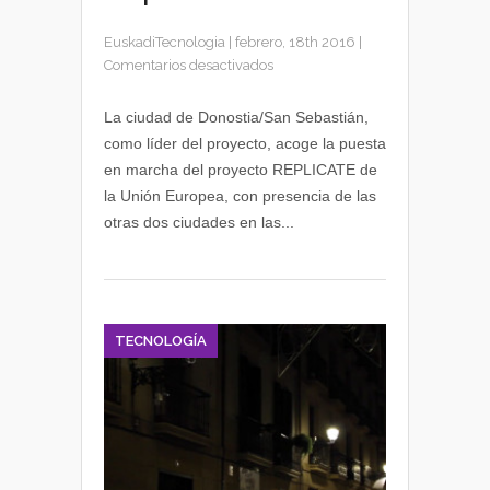
EuskadiTecnologia
|
febrero, 18th 2016
|
en
Comentarios desactivados
Donostia
acoge
La ciudad de Donostia/San Sebastián,
la
como líder del proyecto, acoge la puesta
puesta
en marcha del proyecto REPLICATE de
en
la Unión Europea, con presencia de las
marcha
otras dos ciudades en las...
del
proyecto
Replicate
TECNOLOGÍA