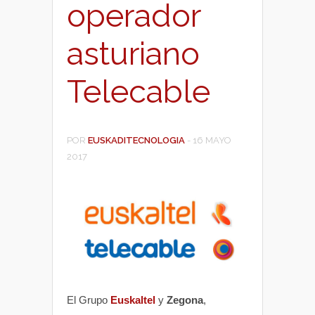
operador
asturiano
Telecable
POR
EUSKADITECNOLOGIA
-
16 MAYO
2017
El Grupo
Euskaltel
y
Zegona
,