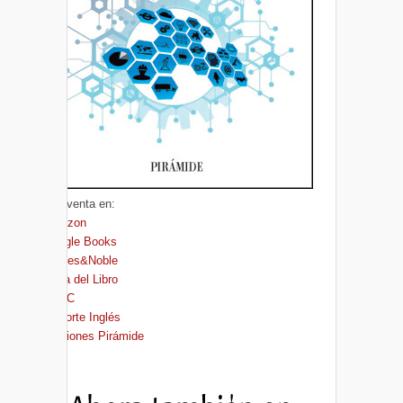
A la venta en:
Amazon
Google Books
Barnes&Noble
Casa del Libro
FNAC
El Corte Inglés
Ediciones Pirámide