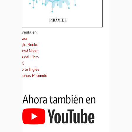
A la venta en:
Amazon
Google Books
Barnes&Noble
Casa del Libro
FNAC
El Corte Inglés
Ediciones Pirámide