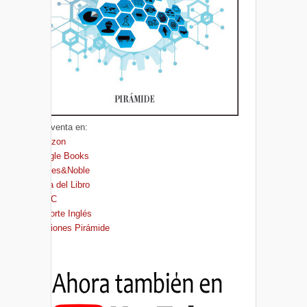
A la venta en:
Amazon
Google Books
Barnes&Noble
Casa del Libro
FNAC
El Corte Inglés
Ediciones Pirámide