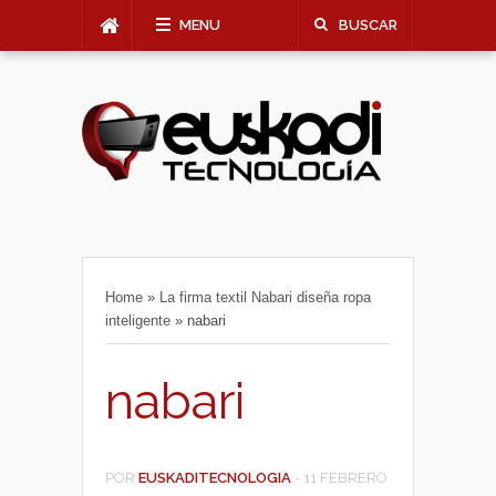
MENU
BUSCAR
Home
»
La firma textil Nabari diseña ropa
inteligente
»
nabari
nabari
POR
EUSKADITECNOLOGIA
-
11 FEBRERO