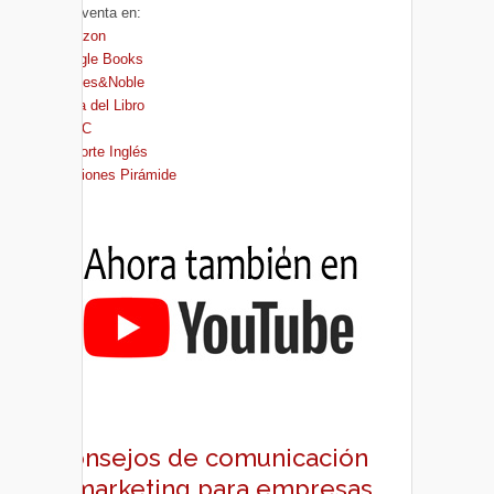
A la venta en:
Amazon
Google Books
Barnes&Noble
Casa del Libro
FNAC
El Corte Inglés
Ediciones Pirámide
Consejos de comunicación
y marketing para empresas,