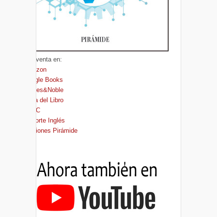
A la venta en:
Amazon
Google Books
Barnes&Noble
Casa del Libro
FNAC
El Corte Inglés
Ediciones Pirámide