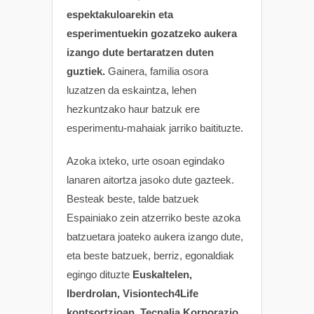
espektakuloarekin eta
esperimentuekin gozatzeko aukera
izango dute bertaratzen duten
guztiek.
Gainera, familia osora
luzatzen da eskaintza, lehen
hezkuntzako haur batzuk ere
esperimentu-mahaiak jarriko baitituzte.
Azoka ixteko, urte osoan egindako
lanaren aitortza jasoko dute gazteek.
Besteak beste, talde batzuek
Espainiako zein atzerriko beste azoka
batzuetara joateko aukera izango dute,
eta beste batzuek, berriz, egonaldiak
egingo dituzte
Euskaltelen,
Iberdrolan, Visiontech4Life
kontsortzioan, Tecnalia Korporazio