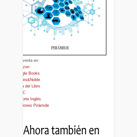
A la venta en:
Amazon
Google Books
Barnes&Noble
Casa del Libro
FNAC
El Corte Inglés
Ediciones Pirámide