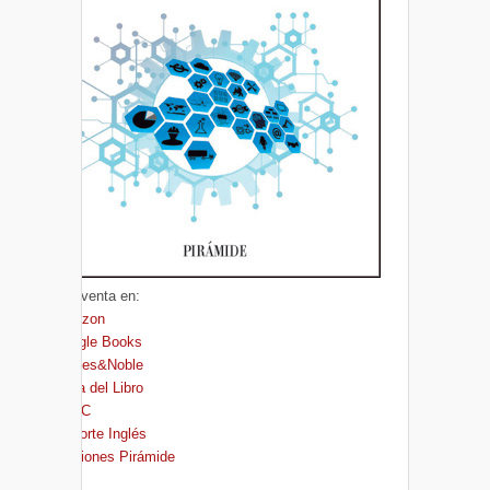
A la venta en:
Amazon
Google Books
Barnes&Noble
Casa del Libro
FNAC
El Corte Inglés
Ediciones Pirámide