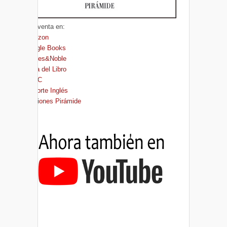
A la venta en:
Amazon
Google Books
Barnes&Noble
Casa del Libro
FNAC
El Corte Inglés
Ediciones Pirámide