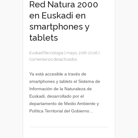
Red Natura 2000
en Euskadi en
smartphones y
tablets
EuskadiTecnologia
|
mayo, 20th 2016
|
en
Comentarios desactivados
Información
de
Ya está accesible a través de
la
smartphones y tablets el Sistema de
Red
Información de la Naturaleza de
Natura
Euskadi, desarrollado por el
2000
departamento de Medio Ambiente y
en
Política Territorial del Gobierno...
Euskadi
en
smartphones
y
tablets