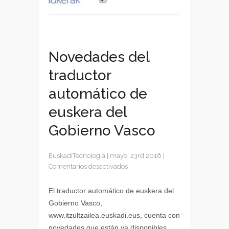
Novedades del
traductor
automático de
euskera del
Gobierno Vasco
EuskadiTecnologia
|
mayo, 23rd 2016
|
en
Comentarios desactivados
Novedades
del
El traductor automático de euskera del
traductor
Gobierno Vasco,
automático
www.itzultzailea.euskadi.eus, cuenta con
de
novedades que están ya disponibles