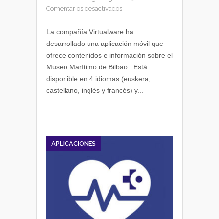
en
Comentarios desactivados
Virtualware
desarrolla
La compañía Virtualware ha
la
desarrollado una aplicación móvil que
app
ofrece contenidos e información sobre el
del
Museo Marítimo de Bilbao. Está
Museo
disponible en 4 idiomas (euskera,
Marítimo
castellano, inglés y francés) y...
de
Bilbao
APLICACIONES