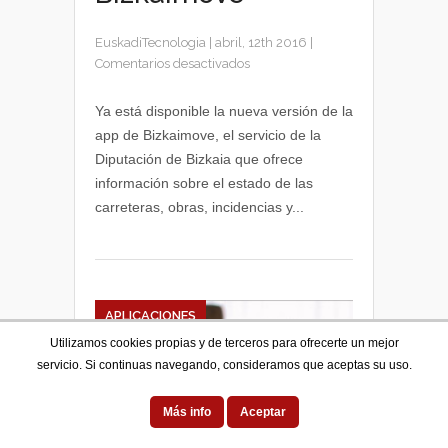
EuskadiTecnologia
|
abril, 12th 2016
|
en
Comentarios desactivados
Información
de
Ya está disponible la nueva versión de la
las
app de Bizkaimove, el servicio de la
carreteras
Diputación de Bizkaia que ofrece
con
información sobre el estado de las
la
carreteras, obras, incidencias y...
nueva
app
Bizkaimove
APLICACIONES
Utilizamos cookies propias y de terceros para ofrecerte un mejor
servicio. Si continuas navegando, consideramos que aceptas su uso.
Más info
Aceptar