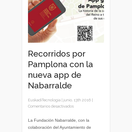
Recorridos por
Pamplona con la
nueva app de
Nabarralde
EuskadiTecnologia
|
junio, 13th 2016
|
en
Comentarios desactivados
Recorridos
por
La Fundación Nabarralde, con la
Pamplona
colaboración del Ayuntamiento de
con