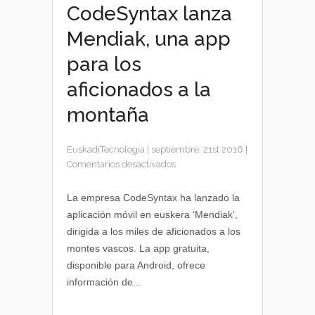
CodeSyntax lanza
Mendiak, una app
para los
aficionados a la
montaña
EuskadiTecnologia
|
septiembre, 21st 2016
|
en
Comentarios desactivados
CodeSyntax
lanza
La empresa CodeSyntax ha lanzado la
Mendiak,
aplicación móvil en euskera ‘Mendiak’,
una
dirigida a los miles de aficionados a los
app
montes vascos. La app gratuita,
para
disponible para Android, ofrece
los
información de...
aficionados
a
la