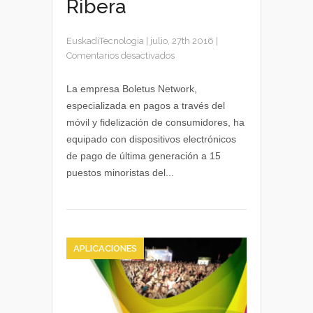
Ribera
EuskadiTecnologia
|
julio, 27th 2016
|
en
Comentarios desactivados
Boletus
impulsa
La empresa Boletus Network,
el
especializada en pagos a través del
pago
móvil y fidelización de consumidores, ha
con
equipado con dispositivos electrónicos
móvil
de pago de última generación a 15
en
puestos minoristas del...
el
Mercado
de
la
Ribera
APLICACIONES