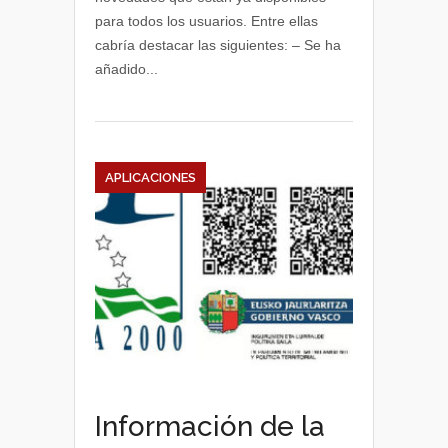
euskera
para todos los usuarios. Entre ellas
del
cabría destacar las siguientes: – Se ha
Gobierno
Vasco
añadido...
APLICACIONES
Información de la