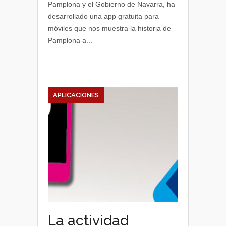
Pamplona y el Gobierno de Navarra, ha
la
desarrollado una app gratuita para
nueva
móviles que nos muestra la historia de
app
Pamplona a...
de
Nabarralde
APLICACIONES
La actividad