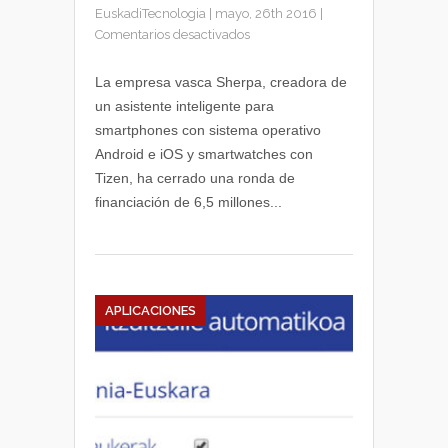
EuskadiTecnologia
|
mayo, 26th 2016
|
en
Comentarios desactivados
La
empresa
La empresa vasca Sherpa, creadora de
Sherpa
un asistente inteligente para
cierra
smartphones con sistema operativo
una
Android e iOS y smartwatches con
ronda
Tizen, ha cerrado una ronda de
de
financiación de 6,5 millones...
financiación
de
6,5
millones
de
dólares
APLICACIONES