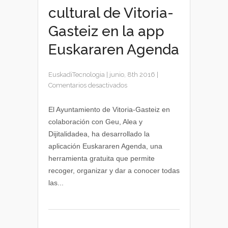
cultural de Vitoria-
Gasteiz en la app
Euskararen Agenda
EuskadiTecnologia
|
junio, 8th 2016
|
en
Comentarios desactivados
La
actividad
El Ayuntamiento de Vitoria-Gasteiz en
cultural
colaboración con Geu, Alea y
de
Dijitalidadea, ha desarrollado la
Vitoria-
aplicación Euskararen Agenda, una
Gasteiz
herramienta gratuita que permite
en
recoger, organizar y dar a conocer todas
la
app
las...
Euskararen
Agenda