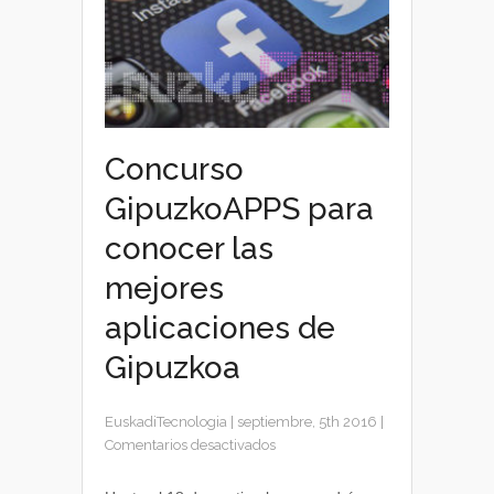
Concurso
GipuzkoAPPS para
conocer las
mejores
aplicaciones de
Gipuzkoa
EuskadiTecnologia
|
septiembre, 5th 2016
|
en
Comentarios desactivados
Concurso
GipuzkoAPPS