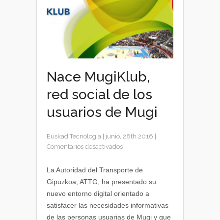
Nace MugiKlub,
red social de los
usuarios de Mugi
EuskadiTecnologia
|
junio, 28th 2016
|
en
Comentarios desactivados
Nace
MugiKlub,
La Autoridad del Transporte de
red
Gipuzkoa, ATTG, ha presentado su
social
nuevo entorno digital orientado a
de
satisfacer las necesidades informativas
los
de las personas usuarias de Mugi y que
usuarios