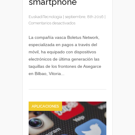
smartphone
EuskadiTecnologia
|
septiembre, 8th 2016
|
en
Comentarios desactivados
Compra
de
La compañía vasca Boletus Network,
entradas
especializada en pagos a través del
para
móvil, ha equipado con dispositivos
los
electrónicos de última generación las
frontones
taquillas de los frontones de Asegarce
vascos
en Bilbao, Vitoria...
a
través
del
smartphone
APLICACIONES