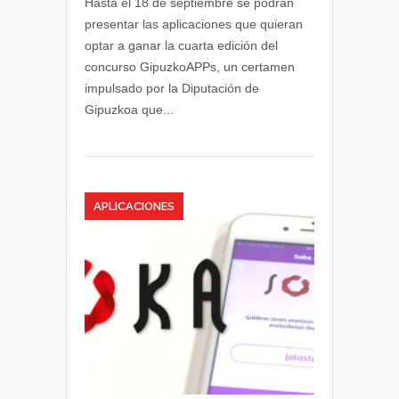
Hasta el 18 de septiembre se podrán
para
presentar las aplicaciones que quieran
conocer
optar a ganar la cuarta edición del
las
concurso GipuzkoAPPs, un certamen
mejores
impulsado por la Diputación de
aplicaciones
Gipuzkoa que...
de
Gipuzkoa
APLICACIONES