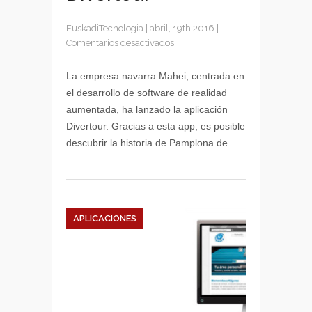
EuskadiTecnologia
|
abril, 19th 2016
|
en
Comentarios desactivados
Recorrido
histórico
La empresa navarra Mahei, centrada en
por
el desarrollo de software de realidad
Pamplona
aumentada, ha lanzado la aplicación
con
Divertour. Gracias a esta app, es posible
la
descubrir la historia de Pamplona de...
app
de
realidad
aumentada
Divertour
APLICACIONES