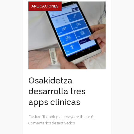
APLICACIONES
Osakidetza
desarrolla tres
apps clínicas
EuskadiTecnologia
|
mayo, 11th 2016
|
en
Comentarios desactivados
Osakidetza