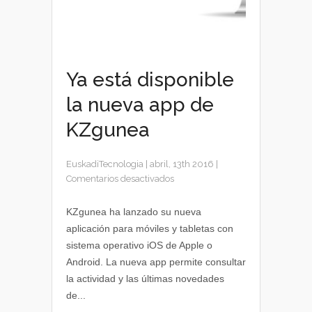
Ya está disponible
la nueva app de
KZgunea
EuskadiTecnologia
|
abril, 13th 2016
|
en
Comentarios desactivados
Ya
está
KZgunea ha lanzado su nueva
disponible
aplicación para móviles y tabletas con
la
sistema operativo iOS de Apple o
nueva
Android. La nueva app permite consultar
app
la actividad y las últimas novedades
de
de...
KZgunea