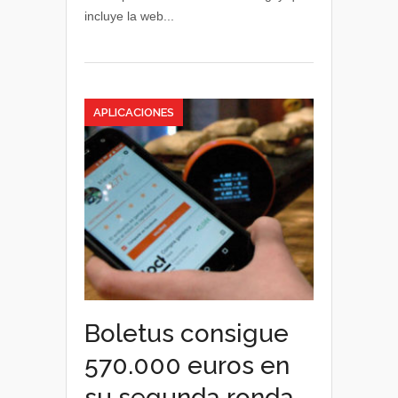
incluye la web...
de
Mugi
APLICACIONES
Boletus consigue
570.000 euros en
su segunda ronda