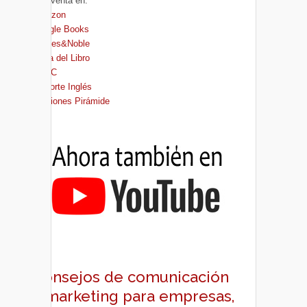
A la venta en:
Amazon
Google Books
Barnes&Noble
Casa del Libro
FNAC
El Corte Inglés
Ediciones Pirámide
Consejos de comunicación
y marketing para empresas,