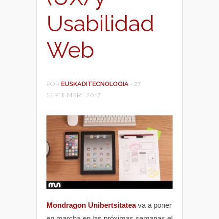
Usabilidad
Web
POR
EUSKADITECNOLOGIA
-
27
SEPTIEMBRE 2017
Mondragon Unibertsitatea
va a poner
en marcha en las próximas semanas el