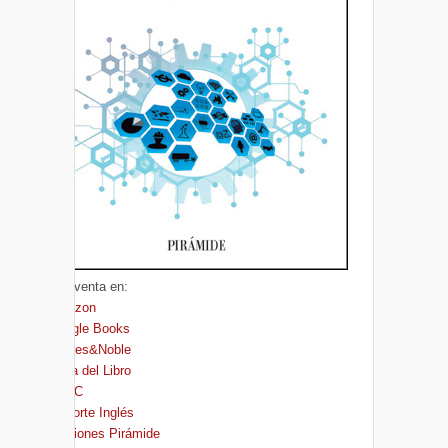
A la venta en:
Amazon
Google Books
Barnes&Noble
Casa del Libro
FNAC
El Corte Inglés
Ediciones Pirámide