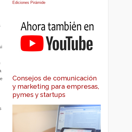
Ediciones Pirámide
a
i
n
a
Consejos de comunicación
se
y marketing para empresas,
pymes y startups
s