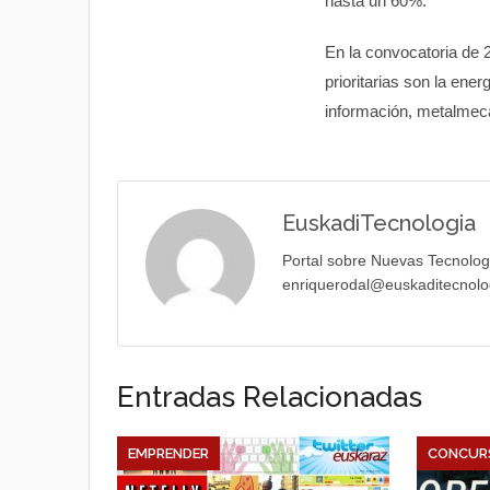
hasta un 60%.
En la convocatoria de 2
prioritarias son la ene
información, metalmecá
EuskadiTecnologia
Portal sobre Nuevas Tecnolog
enriquerodal@euskaditecnolo
Entradas Relacionadas
EMPRENDER
CONCUR