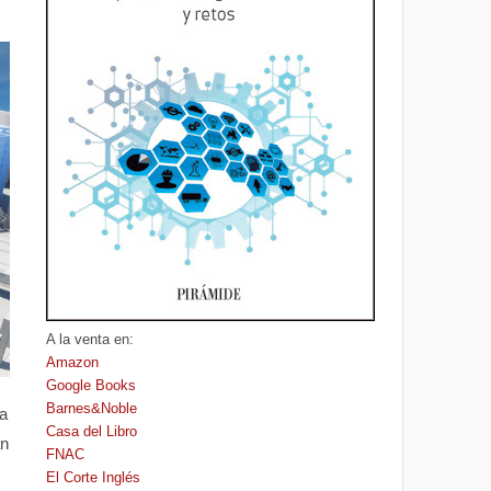
A la venta en:
Amazon
Google Books
Barnes&Noble
a
Casa del Libro
an
FNAC
El Corte Inglés