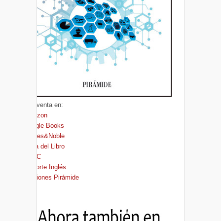
A la venta en:
Amazon
Google Books
Barnes&Noble
Casa del Libro
FNAC
El Corte Inglés
Ediciones Pirámide