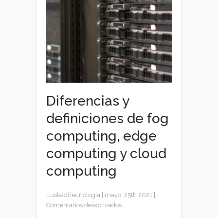
Diferencias y
definiciones de fog
computing, edge
computing y cloud
computing
EuskadiTecnologia
|
mayo, 25th 2021
|
en
Comentarios desactivados
Diferencias