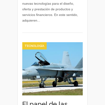
Fintech
nuevas tecnologías para el diseño,
y
oferta y prestación de productos y
qué
servicios financieros. En este sentido,
papel
adquieren...
juegan
las
nuevas
tecnologías
en
las
TECNOLOGÍA
finanzas
El papel de las