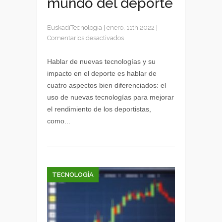
mundo del deporte
EuskadiTecnologia
|
enero, 11th 2022
|
en
Comentarios desactivados
Nuevas
tecnologías
Hablar de nuevas tecnologías y su
orientadas
impacto en el deporte es hablar de
al
cuatro aspectos bien diferenciados: el
mundo
uso de nuevas tecnologías para mejorar
del
el rendimiento de los deportistas,
deporte
como...
TECNOLOGÍA