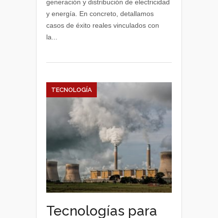
generación y distribución de electricidad
data
y energía. En concreto, detallamos
en
casos de éxito reales vinculados con
la
la...
generación
y
distribución
de
electricidad
TECNOLOGÍA
Tecnologías para