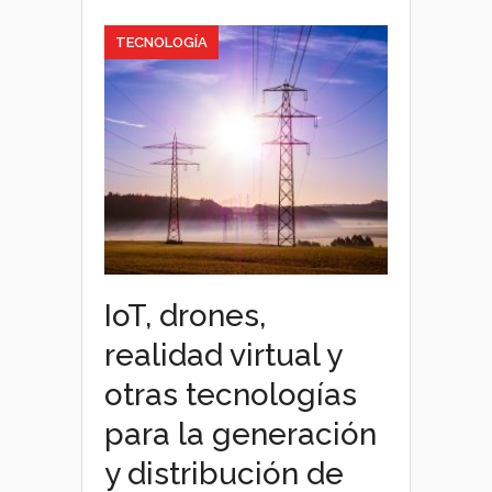
Defensa
y
TECNOLOGÍA
la
Seguridad
IoT, drones,
realidad virtual y
otras tecnologías
para la generación
y distribución de