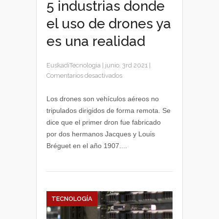
5 industrias donde
el uso de drones ya
es una realidad
EuskadiTecnologia
|
junio, 3rd 2021
|
en
Comentarios desactivados
5
industrias
Los drones son vehículos aéreos no
donde
tripulados dirigidos de forma remota. Se
el
dice que el primer dron fue fabricado
uso
por dos hermanos Jacques y Louis
de
Bréguet en el año 1907....
drones
ya
es
una
realidad
TECNOLOGÍA