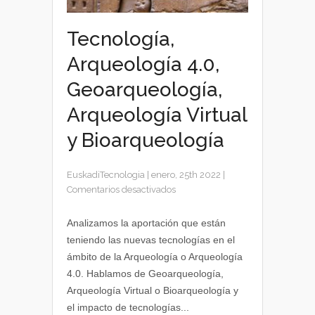
Tecnología,
Arqueología 4.0,
Geoarqueología,
Arqueología Virtual
y Bioarqueología
EuskadiTecnologia
|
enero, 25th 2022
|
en
Comentarios desactivados
Tecnología,
Arqueología
Analizamos la aportación que están
4.0,
teniendo las nuevas tecnologías en el
Geoarqueología,
ámbito de la Arqueología o Arqueología
Arqueología
4.0. Hablamos de Geoarqueología,
Virtual
Arqueología Virtual o Bioarqueología y
y
el impacto de tecnologías...
Bioarqueología