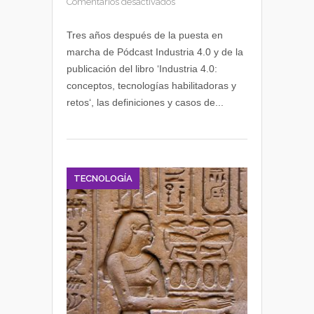
en
Comentarios desactivados
Madurez
de
Tres años después de la puesta en
la
marcha de Pódcast Industria 4.0 y de la
Industria
publicación del libro ‘Industria 4.0:
4.0
conceptos, tecnologías habilitadoras y
y
retos‘, las definiciones y casos de...
la
transformación
digital
TECNOLOGÍA