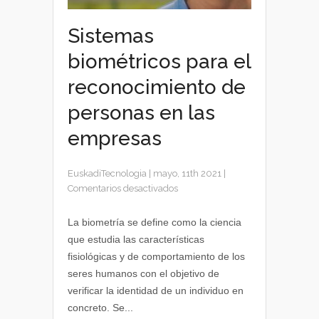
Sistemas
biométricos para el
reconocimiento de
personas en las
empresas
EuskadiTecnologia
|
mayo, 11th 2021
|
en
Comentarios desactivados
Sistemas
biométricos
La biometría se define como la ciencia
para
que estudia las características
el
fisiológicas y de comportamiento de los
reconocimiento
seres humanos con el objetivo de
de
verificar la identidad de un individuo en
personas
concreto. Se...
en