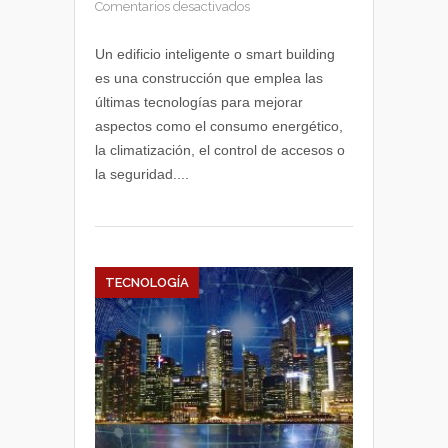
en
Comentarios desactivados
Tecnologías
asociadas
Un edificio inteligente o smart building
al
es una construcción que emplea las
smart
últimas tecnologías para mejorar
building
aspectos como el consumo energético,
o
la climatización, el control de accesos o
edificio
la seguridad....
inteligente
TECNOLOGÍA