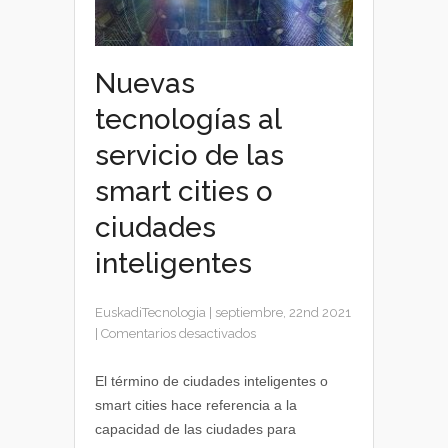
Nuevas
tecnologías al
servicio de las
smart cities o
ciudades
inteligentes
EuskadiTecnologia
|
septiembre, 22nd 2021
en
|
Comentarios desactivados
Nuevas
tecnologías
El término de ciudades inteligentes o
al
smart cities hace referencia a la
servicio
capacidad de las ciudades para
de