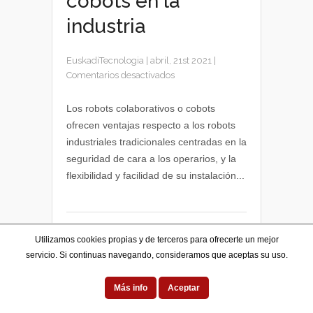
cobots en la
industria
EuskadiTecnologia
|
abril, 21st 2021
|
en
Comentarios desactivados
El
papel
Los robots colaborativos o cobots
de
ofrecen ventajas respecto a los robots
los
industriales tradicionales centradas en la
robots
seguridad de cara a los operarios, y la
colaborativos
flexibilidad y facilidad de su instalación...
o
cobots
en
la
industria
Utilizamos cookies propias y de terceros para ofrecerte un mejor
TECNOLOGÍA
servicio. Si continuas navegando, consideramos que aceptas su uso.
Más info
Aceptar