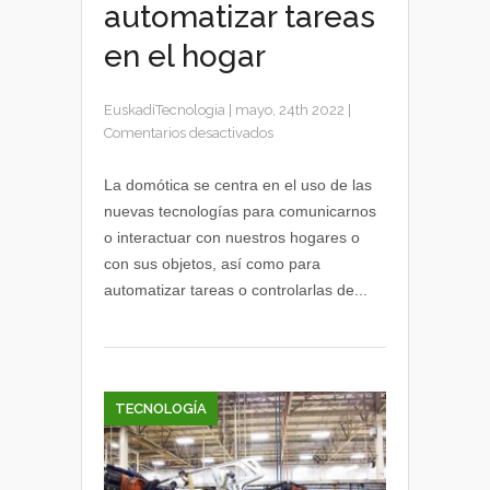
automatizar tareas
en el hogar
EuskadiTecnologia
|
mayo, 24th 2022
|
en
Comentarios desactivados
Domótica
y
La domótica se centra en el uso de las
tecnologías
nuevas tecnologías para comunicarnos
para
o interactuar con nuestros hogares o
automatizar
con sus objetos, así como para
tareas
automatizar tareas o controlarlas de...
en
el
hogar
TECNOLOGÍA