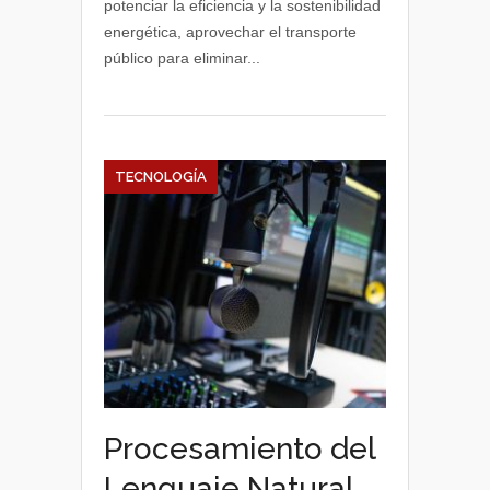
potenciar la eficiencia y la sostenibilidad
las
energética, aprovechar el transporte
smart
público para eliminar...
cities
o
ciudades
inteligentes
TECNOLOGÍA
Procesamiento del
Lenguaje Natural,