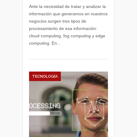
y
Ante la necesidad de tratar y analizar la
definiciones
información que generamos en nuestros
de
negocios surgen tres tipos de
fog
procesamiento de esa información:
computing,
cloud computing, fog computing y edge
edge
computing. En...
computing
y
cloud
computing
TECNOLOGÍA