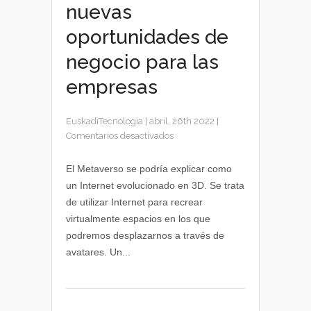
nuevas
oportunidades de
negocio para las
empresas
EuskadiTecnologia
|
abril, 26th 2022
|
en
Comentarios desactivados
El
Metaverso
El Metaverso se podría explicar como
y
un Internet evolucionado en 3D. Se trata
las
de utilizar Internet para recrear
nuevas
virtualmente espacios en los que
oportunidades
podremos desplazarnos a través de
de
avatares. Un...
negocio
para
las
empresas