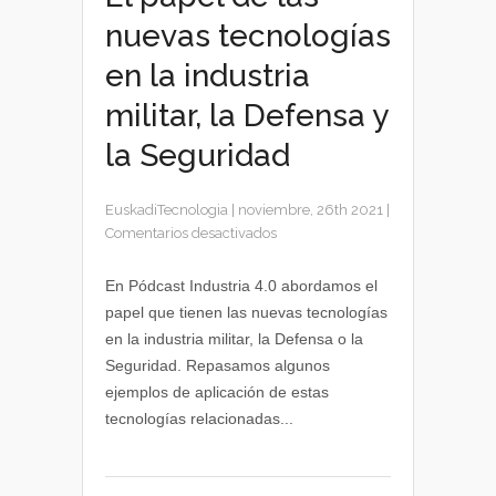
nuevas tecnologías
en la industria
militar, la Defensa y
la Seguridad
EuskadiTecnologia
|
noviembre, 26th 2021
|
en
Comentarios desactivados
El
papel
En Pódcast Industria 4.0 abordamos el
de
papel que tienen las nuevas tecnologías
las
en la industria militar, la Defensa o la
nuevas
Seguridad. Repasamos algunos
tecnologías
ejemplos de aplicación de estas
en
tecnologías relacionadas...
la
industria
militar,
la