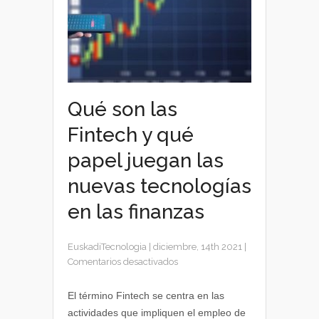
Qué son las
Fintech y qué
papel juegan las
nuevas tecnologías
en las finanzas
EuskadiTecnologia
|
diciembre, 14th 2021
|
en
Comentarios desactivados
Qué
son
El término Fintech se centra en las
las
actividades que impliquen el empleo de