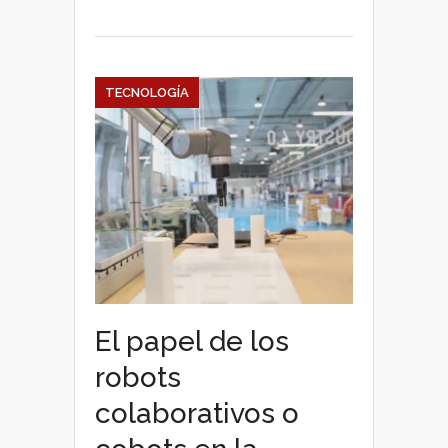
las
empresas
TECNOLOGÍA
El papel de los
robots
colaborativos o