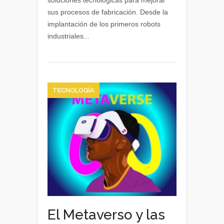
soluciones tecnológicas para mejorar
la
sus procesos de fabricación. Desde la
automoción
implantación de los primeros robots
y
industriales...
en
la
fabricación
de
automóviles
TECNOLOGÍA
El Metaverso y las