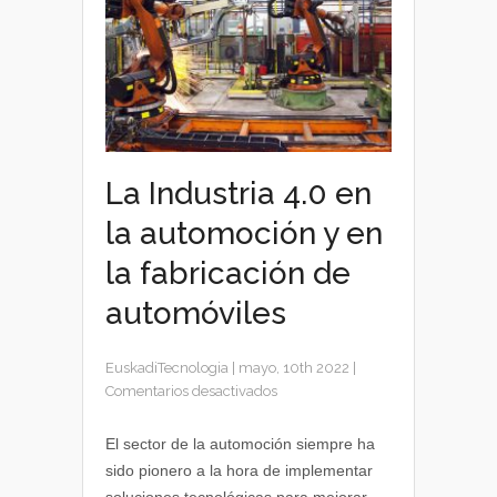
La Industria 4.0 en
la automoción y en
la fabricación de
automóviles
EuskadiTecnologia
|
mayo, 10th 2022
|
en
Comentarios desactivados
La
Industria
El sector de la automoción siempre ha
4.0
sido pionero a la hora de implementar
en