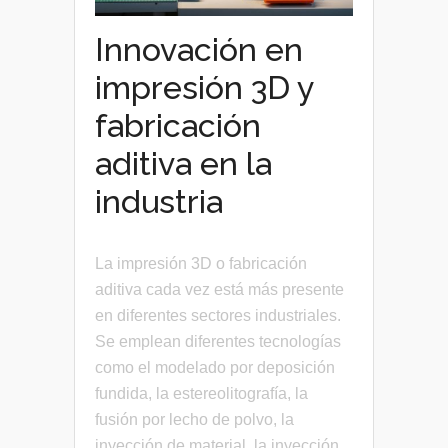
Innovación en
impresión 3D y
fabricación
aditiva en la
industria
La impresión 3D o fabricación
aditiva cada vez está más presente
en diferentes sectores industriales.
Se emplean diferentes tecnologías
como el modelado por deposición
fundida, la estereolitografía, la
fusión por lecho de polvo, la
inyección de material, la inyección