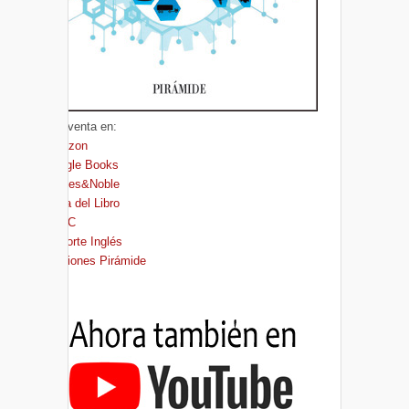
A la venta en:
Amazon
Google Books
Barnes&Noble
Casa del Libro
FNAC
El Corte Inglés
Ediciones Pirámide