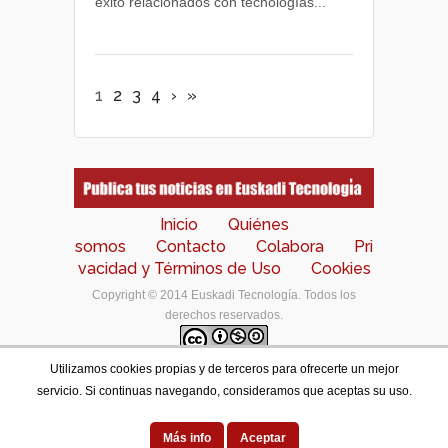
éxito relacionados con tecnologías...
1
2
3
4
›
»
Inicio
Quiénes
somos
Contacto
Colabora
Pri
vacidad y Términos de Uso
Cookies
Copyright © 2014 Euskadi Tecnología. Todos los
derechos reservados.
Utilizamos cookies propias y de terceros para ofrecerte un mejor
Los contenidos de este portal están bajo una
licencia
servicio. Si continuas navegando, consideramos que aceptas su uso.
de Creative Commons Reconocimiento-NoComercial-
CompartirIgual 4.0 Internacional
.
Designed by
Más info
Aceptar