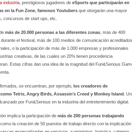
a industria
, prestigiosos jugadores de
eSports que participarán en
las en la Fun Zone, famosos Youtubers
que otorgarán una mayor
s, concursos de start ups, etc.
de
más de 20.000 personas a las diferentes zonas
, más de 400
durante el festival, más de 100 medios de comunicación acreditados
onales, o la participación de más de 1.000 empresas y profesionales
dustrias creativas, de las cuales un 20% tienen procedencia
oboran. Estas cifras dan una idea de la magnitud del Fun&Serious Gam
senta.
nfirmados, se encuentran, por ejemplo,
los creadores de
como Tetris, Angry Birds, Assassin’s Creed y Monkey Island
. Un
alcanzado por Fun&Serious en la industria del entretenimiento digital.
ión implica la participación de
más de 200 personas trabajando
como la creación de 50 puestos de trabajo directo con la implicación
scas especializadas en servicios, suministros, logística, catering,