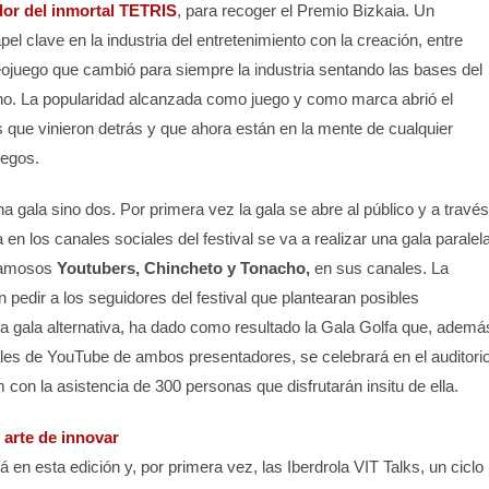
dor del inmortal TETRIS
, para recoger el Premio Bizkaia. Un
el clave en la industria del entretenimiento con la creación, entre
eojuego que cambió para siempre la industria sentando las bases del
no. La popularidad alcanzada como juego y como marca abrió el
que vinieron detrás y que ahora están en la mente de cualquier
uegos.
a gala sino dos. Por primera vez la gala se abre al público y a través
 en los canales sociales del festival se va a realizar una gala paralel
 famosos
Youtubers, Chincheto y Tonacho,
en sus canales. La
n pedir a los seguidores del festival que plantearan posibles
a gala alternativa, ha dado como resultado la Gala Golfa que, ademá
ales de YouTube de ambos presentadores, se celebrará en el auditori
on la asistencia de 300 personas que disfrutarán insitu de ella.
l arte de innovar
en esta edición y, por primera vez, las Iberdrola VIT Talks, un ciclo