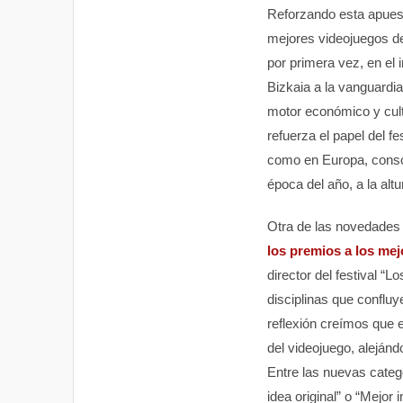
Reforzando esta apuesta
mejores videojuegos de
por primera vez, en el
Bizkaia a la vanguardi
motor económico y cultu
refuerza el papel del f
como en Europa, consol
época del año, a la altu
Otra de las novedades
los premios a los mej
director del festival “L
disciplinas que conflu
reflexión creímos que e
del videojuego, aleján
Entre las nuevas catego
idea original” o “Mejor 