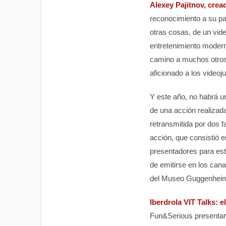
Alexey Pajitnov, crea
reconocimiento a su pap
otras cosas, de un vid
entretenimiento moder
camino a muchos otros 
aficionado a los videoj
Y este año, no habrá un
de una acción realizada
retransmitida por dos
acción, que consistió e
presentadores para est
de emitirse en los can
del Museo Guggenheim c
Iberdrola VIT Talks: e
Fun&Serious presentará 