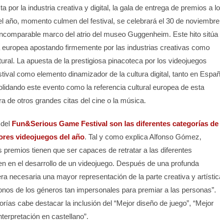
 por la industria creativa y digital, la gala de entrega de premios a l
l año, momento culmen del festival, se celebrará el 30 de noviembre
 incomparable marco del atrio del museo Guggenheim. Este hito sitúa
a europea apostando firmemente por las industrias creativas como
ral. La apuesta de la prestigiosa pinacoteca por los videojuegos
estival como elemento dinamizador de la cultura digital, tanto en Espa
idando este evento como la referencia cultural europea de esta
ra de otros grandes citas del cine o la música.
 del
Fun&Serious Game Festival son las diferentes categorías de
ores videojuegos del año
. Tal y como explica Alfonso Gómez,
os premios tienen que ser capaces de retratar a las diferentes
yen en el desarrollo de un videojuego. Después de una profunda
ra necesaria una mayor representación de la parte creativa y artístic
donos de los géneros tan impersonales para premiar a las personas”.
rías cabe destacar la inclusión del “Mejor diseño de juego”, “Mejor
interpretación en castellano”.