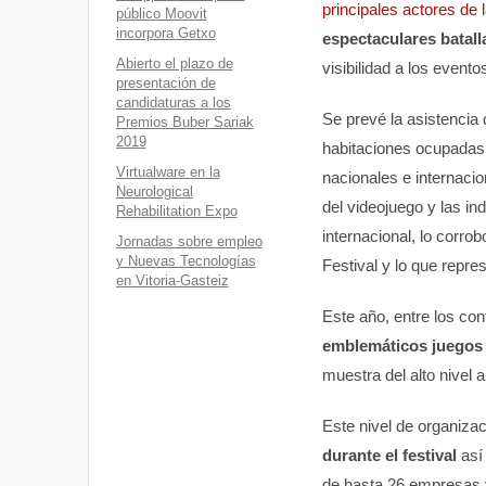
principales actores de l
público Moovit
incorpora Getxo
espectaculares batal
Abierto el plazo de
visibilidad a los evento
presentación de
candidaturas a los
Se prevé la asistencia 
Premios Buber Sariak
2019
habitaciones ocupadas 
Virtualware en la
nacionales e internaci
Neurological
del videojuego y las in
Rehabilitation Expo
internacional, lo corr
Jornadas sobre empleo
y Nuevas Tecnologías
Festival y lo que repre
en Vitoria-Gasteiz
Este año, entre los co
emblemáticos juegos 
muestra del alto nivel 
Este nivel de organizac
durante el festival
así 
de hasta 26 empresas va