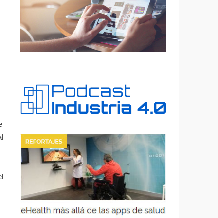
e
al
el