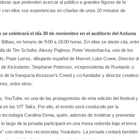
doras que pretenden acercar al público a grandes figuras de la
ir con ellos sus experiencias en charlas de unos 20 minutos de
s se celebrará el día 30 de noviembre en el auditorio del Azkuna
Bilbao, en horario de 9:00 a 18:00 horas. En ellas se darán cita, entr
alla de Tim Schafer, Alexey Pajitnov, Peter Vesterbacka, uno de los
s; Pepe Larraz, dibujante español de Marvel; Luke Crane, Director d
s’ de Kickstarter; Stephanie Peterson, vicepresidenta de Runtastic o
or de la franquicia Assassin’s Creed y co-fundador y director creativo
es, entre otros.
, YouTube, es una de las protagonistas de esta edición del festival y
l en las VIT Talks. Por ello, el evento será conducido por la
 tecnología Carolina Denia, quién, además de moderar y presentar
a lo largo de la jornada participará en una mesa redonda bajo el tema
s” con otras tres reconocidas Youtubers. La jornada contará también