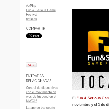
AzPlay
Fun & Serious Game
Festival
noticias
COMPARTIR
ENTRADAS
RELACIONADAS
Control de dispositivos
con el movimiento de
ojos de Irisbond en el
El
Fun & Serious Gam
MWC16
noviembre y el 1 de d
La app de transporte