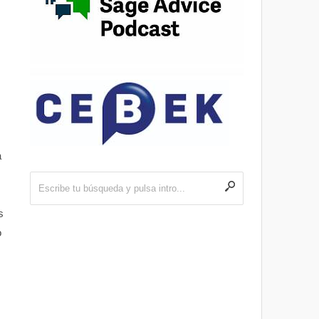
a
s
o