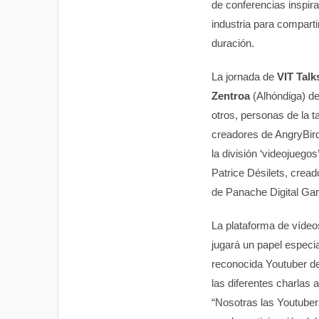
de conferencias inspira
industria para compart
duración.
La jornada de
VIT Talk
Zentroa
(Alhóndiga) de 
otros, personas de la t
creadores de AngryBird
la división ‘videojuego
Patrice Désilets, cread
de Panache Digital Gam
La plataforma de vídeos
jugará un papel especia
reconocida Youtuber de
las diferentes charlas 
“Nosotras las Youtuber