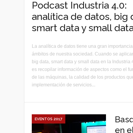
Podcast Industria 4.0:
analítica de datos, big 
smart data y small dat
La analítica de datos tiene una gran importancia
ámbitos de nuestra sociedad. Cuando se aplican
big data, smart data y small data en la Industria 
es recopilar información de aspectos como el f
de las máquinas, la calidad de los productos que
implementación de servicios...
Basq
EVENTOS 2017
en e