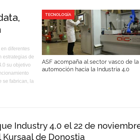
data,
TECNOLOGÍA
a
 en diferentes
 estrategias de
ASF acompaña al sector vasco de la
4.0 su objetivo
automoción hacia la Industria 4.0
uncionamiento
 se fabrican, la
ue Industry 4.0 el 22 de noviembr
l Kursaal de Donostia