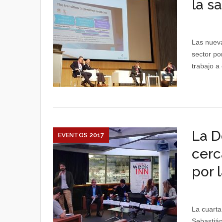
la s
Las nueva
sector p
trabajo a 
La D
EVENTOS 2017
cerc
por 
La cuarta
Sebastián