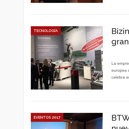
Bizi
TECNOLOGÍA
gran
La empres
europea d
celebra e
BTW1
EVENTOS 2017
nuev